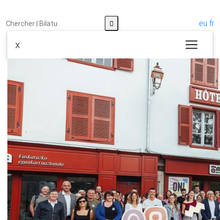
eu
fr
x