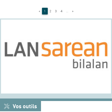
(current)
«
1
2
3
4
...
»
Vos outils