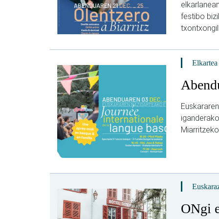
elkarlanean
festibo biz
txontxongil
Elkartea
Abendu
Euskararen
iganderako 
Miarritzeko
Euskaraz
ONgi e