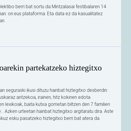
lektibo berri bat sortu da Mintzalasai festibalaren 14.
ian: on.eus plataforma. Eta data ez da kasualitatez
an.
arekin partekatzeko hiztegitxo
an seguraski ikusi dituzu hainbat hiztegitxo desberdin:
skaraz aritzekoa, irainen, hitz kokinen edota
n lexikoak, baita kutxa gorrietan biltzen den 7 familien
... Azken urteetan hainbat hiztegitxo argitaratu dira. Aste
kuz esku pasatzeko hiztegitxo berri bat atera da.