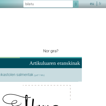
eu
fr
Nor gira?
Artikuluaren eranskinak
| ikastolen salmentak
(pdf 1 Mo)