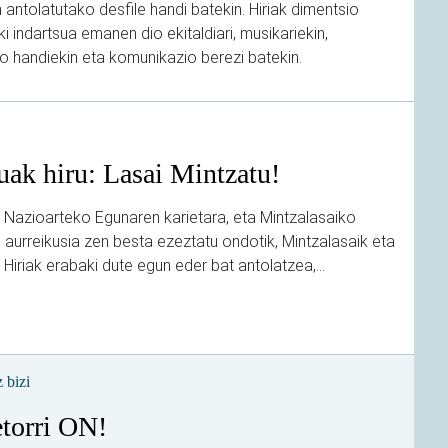
 antolatutako desfile handi batekin. Hiriak dimentsio
iki indartsua emanen dio ekitaldiari, musikariekin,
o handiekin eta komunikazio berezi batekin.
ak hiru: Lasai Mintzatu!
 Nazioarteko Egunaren karietara, eta Mintzalasaiko
aurreikusia zen besta ezeztatu ondotik, Mintzalasaik eta
 Hiriak erabaki dute egun eder bat antolatzea,...
 bizi
torri ON!