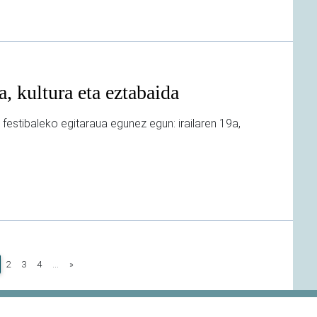
a, kultura eta eztabaida
 festibaleko egitaraua egunez egun: irailaren 19a,
current)
2
3
4
...
»