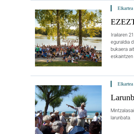
Elkartea
EZEZTA
Irailaren 
eguraldia d
bukaera a
eskaintzen
Elkartea
Larunb
Mintzalasai
larunbata.