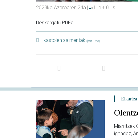
2023ko Azaroaren 24a |
|
± 01 s
Deskargatu PDFa:
| ikastolen salmentak
(pdf 1 Mo)
Elkartea
Olentz
Miarritzek
igandez, Ar