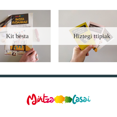
Kit besta
Hiztegi ttipiak