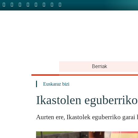
Berriak
x
Euskaraz bizi
Ikastolen eguberrik
Aurten ere, Ikastolek eguberriko garai 