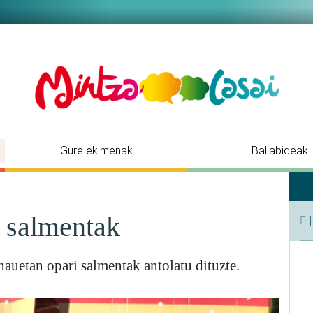
Gure ekimenak
Baliabideak
o salmentak
hauetan opari salmentak antolatu dituzte.