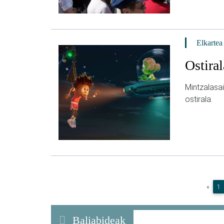
Elkartea
Ostiral
Mintzalasai
ostirala.
(
«
1
Baliabideak