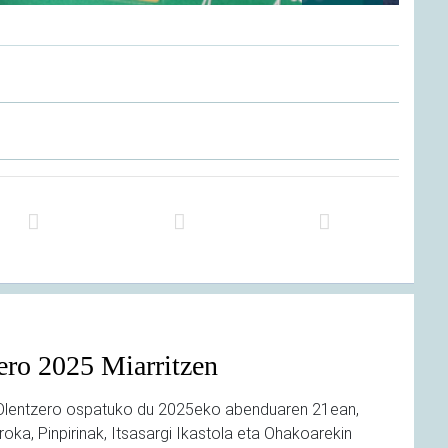
ero 2025 Miarritzen
 Olentzero ospatuko du 2025eko abenduaren 21ean,
roka, Pinpirinak, Itsasargi Ikastola eta Ohakoarekin