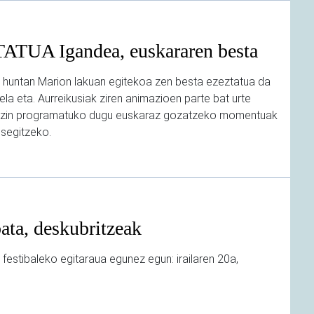
TUA Igandea, euskararen besta
21 huntan Marion lakuan egitekoa zen besta ezeztatua da
ela eta. Aurreikusiak ziren animazioen parte bat urte
itzin programatuko dugu euskaraz gozatzeko momentuak
 segitzeko.
ata, deskubritzeak
 festibaleko egitaraua egunez egun: irailaren 20a,