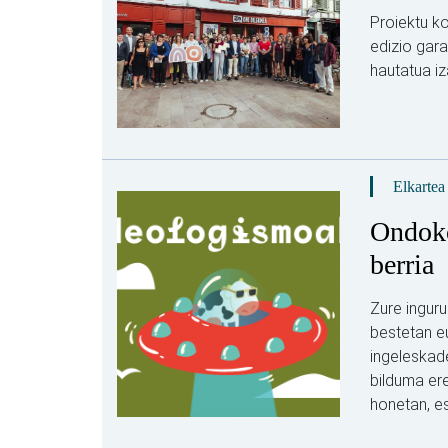
Proiektu ko
edizio gara
hautatua iz
Elkartea
Ondoko
berria
Zure inguru
bestetan eu
ingeleskade
bilduma ere
honetan, es