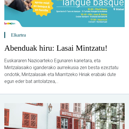
Elkartea
Abenduak hiru: Lasai Mintzatu!
Euskararen Nazioarteko Egunaren karietara, eta
Mintzalasaiko iganderako aurreikusia zen besta ezeztatu
ondotik, Mintzalasaik eta Miarritzeko Hiriak erabaki dute
egun eder bat antolatzea,...