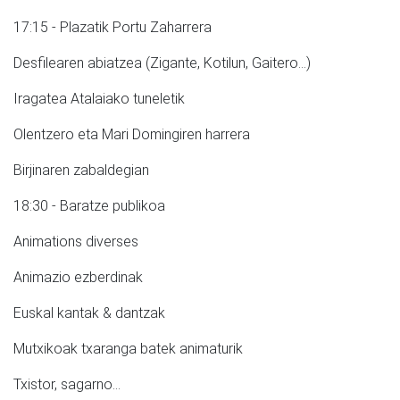
17:15 - Plazatik Portu Zaharrera
Desfilearen abiatzea (Zigante, Kotilun, Gaitero...)
Iragatea Atalaiako tuneletik
Olentzero eta Mari Domingiren harrera
Birjinaren zabaldegian
18:30 - Baratze publikoa
Animations diverses
Animazio ezberdinak
Euskal kantak & dantzak
Mutxikoak txaranga batek animaturik
Txistor, sagarno...