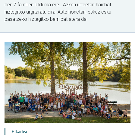
den 7 familien bilduma ere... Azken urteetan hainbat
hiztegitxo argitaratu dira. Aste honetan, eskuz esku
pasatzeko hiztegitxo berri bat atera da.
Elkartea