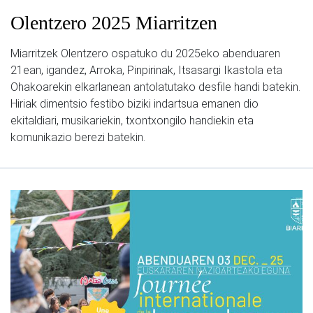
Olentzero 2025 Miarritzen
Miarritzek Olentzero ospatuko du 2025eko abenduaren
21ean, igandez, Arroka, Pinpirinak, Itsasargi Ikastola eta
Ohakoarekin elkarlanean antolatutako desfile handi batekin.
Hiriak dimentsio festibo biziki indartsua emanen dio
ekitaldiari, musikariekin, txontxongilo handiekin eta
komunikazio berezi batekin.