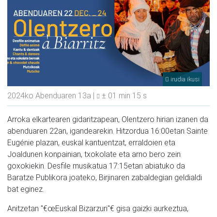
irudia ikusi
2024ko Abenduaren 13a |
± 01 min 15 s
Arroka elkartearen gidaritzapean, Olentzero hirian izanen da
abenduaren 22an, igandearekin. Hitzordua 16:00etan Sainte
Eugénie plazan, euskal kantuentzat, erraldoien eta
Joaldunen konpainian, txokolate eta arno bero zein
goxokiekin. Desfile musikatua 17:15etan abiatuko da
Baratze Publikora joateko, Birjinaren zabaldegian geldialdi
bat eginez.
Anitzetan "€œEuskal Bizarzuri"€ gisa gaizki aurkeztua,