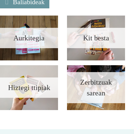
Baliabideak
Aurkitegia
Kit besta
Zerbitzuak
Hiztegi ttipiak
sarean