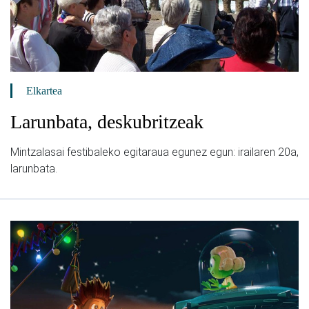
Elkartea
Larunbata, deskubritzeak
Mintzalasai festibaleko egitaraua egunez egun: irailaren 20a,
larunbata.