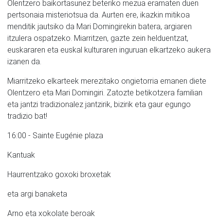
Olentzero baikortasunez beteriko mezua eramaten duen
pertsonaia misteriotsua da. Aurten ere, ikazkin mitikoa
menditik jautsiko da Mari Domingirekin batera, argiaren
itzulera ospatzeko. Miarritzen, gazte zein helduentzat,
euskararen eta euskal kulturaren inguruan elkartzeko aukera
izanen da.
Miarritzeko elkarteek merezitako ongietorria emanen diete
Olentzero eta Mari Domingiri. Zatozte betikotzera familian
eta jantzi tradizionalez jantzirik, bizirik eta gaur egungo
tradizio bat!
16:00 - Sainte Eugénie plaza
Kantuak
Haurrentzako goxoki broxetak
eta argi banaketa
Arno eta xokolate beroak