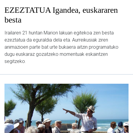
EZEZTATUA Igandea, euskararen
besta
Irailaren 21 huntan Marion lakuan egitekoa zen besta
ezeztatua da eguraldia dela eta. Aurreikusiak ziren
animazioen parte bat urte bukaera aitzin programatuko
dugu euskaraz gozatzeko momentuak eskaintzen
segitzeko.