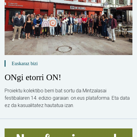
Euskaraz bizi
ONgi etorri ON!
Proiektu kolektibo berri bat sortu da Mintzalasai
festibalaren 14. edizio garaian: on.eus plataforma. Eta data
ez da kasualitatez hautatua izan.