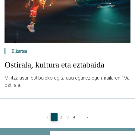
Elkartea
Ostirala, kultura eta eztabaida
Mintzalasai festibaleko egitaraua egunez egun: irailaren 19a,
ostirala.
(current)
«
1
2
3
4
...
»