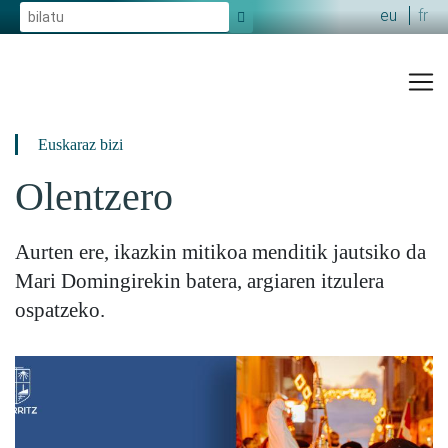
eu
fr
x
Euskaraz bizi
Olentzero
Aurten ere, ikazkin mitikoa menditik jautsiko da
Mari Domingirekin batera, argiaren itzulera
ospatzeko.