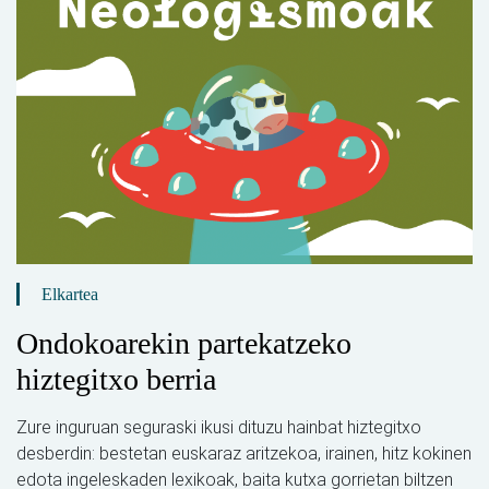
Elkartea
Ondokoarekin partekatzeko
hiztegitxo berria
Zure inguruan seguraski ikusi dituzu hainbat hiztegitxo
desberdin: bestetan euskaraz aritzekoa, irainen, hitz kokinen
edota ingeleskaden lexikoak, baita kutxa gorrietan biltzen