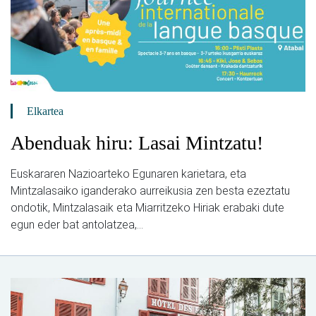
Elkartea
Abenduak hiru: Lasai Mintzatu!
Euskararen Nazioarteko Egunaren karietara, eta
Mintzalasaiko iganderako aurreikusia zen besta ezeztatu
ondotik, Mintzalasaik eta Miarritzeko Hiriak erabaki dute
egun eder bat antolatzea,...