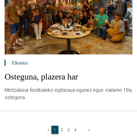
Elkartea
Osteguna, plazera har
Mintzalasai festibaleko egitaraua egunez egun: irailaren 18a,
osteguna.
(current)
«
1
2
3
4
...
»