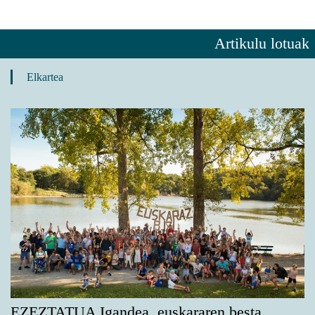
Artikulu lotuak
Elkartea
EZEZTATUA Igandea, euskararen besta