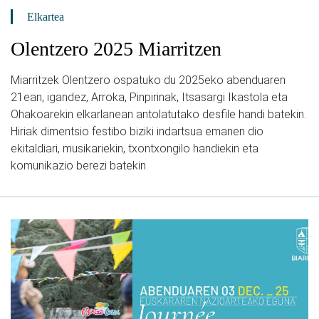
Elkartea
Olentzero 2025 Miarritzen
Miarritzek Olentzero ospatuko du 2025eko abenduaren
21ean, igandez, Arroka, Pinpirinak, Itsasargi Ikastola eta
Ohakoarekin elkarlanean antolatutako desfile handi batekin.
Hiriak dimentsio festibo biziki indartsua emanen dio
ekitaldiari, musikariekin, txontxongilo handiekin eta
komunikazio berezi batekin.