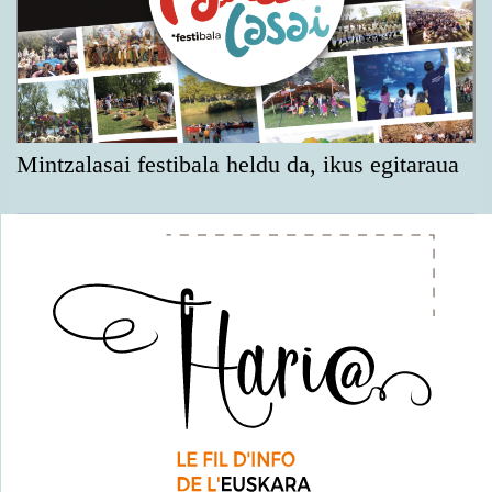
Mintzalasai festibala heldu da, ikus egitaraua