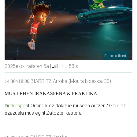
irudia ikusi
2025eko Irailaren 5a |
|
± 58 s
BIARRITZ Arroka (Moura bidexka, 33)
14:30>18:00
MUS LEHEN IRAKASPENA & PRAKTIKA
irakaspen
I Oraindik ez dakizue musean aritzen? Gaur ez
#
ezazuela mus egin! Zatozte ikastera!