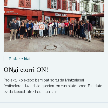
Euskaraz bizi
ONgi etorri ON!
Proiektu kolektibo berri bat sortu da Mintzalasai
festibalaren 14. edizio garaian: on.eus plataforma. Eta data
ez da kasualitatez hautatua izan.