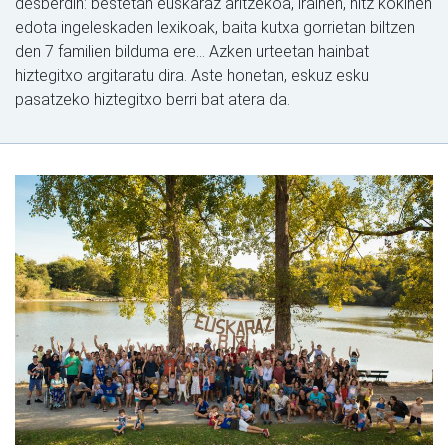
desberdin: bestetan euskaraz aritzekoa, irainen, hitz kokinen
edota ingeleskaden lexikoak, baita kutxa gorrietan biltzen
den 7 familien bilduma ere... Azken urteetan hainbat
hiztegitxo argitaratu dira. Aste honetan, eskuz esku
pasatzeko hiztegitxo berri bat atera da.