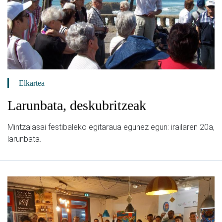
Elkartea
Larunbata, deskubritzeak
Mintzalasai festibaleko egitaraua egunez egun: irailaren 20a,
larunbata.