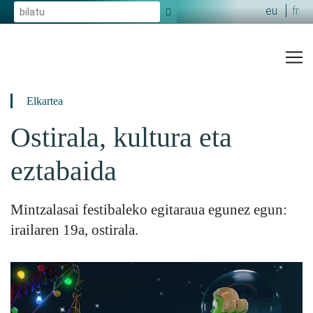
eu
fr
x
Elkartea
Ostirala, kultura eta
eztabaida
Mintzalasai festibaleko egitaraua egunez egun:
irailaren 19a, ostirala.