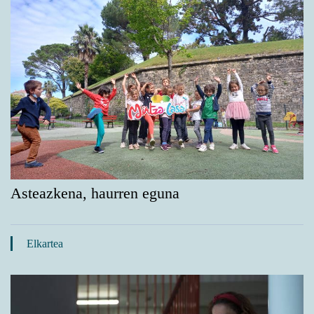
Asteazkena, haurren eguna
Elkartea