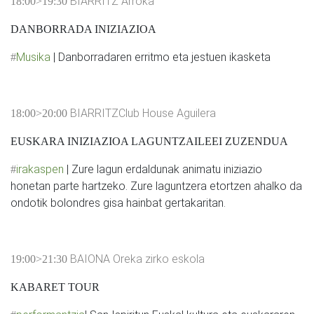
BIARRITZ Arroka
18:00>19:30
DANBORRADA INIZIAZIOA
Musika
| Danborradaren erritmo eta jestuen ikasketa
#
BIARRITZClub House Aguilera
18:00>20:00
EUSKARA INIZIAZIOA LAGUNTZAILEEI ZUZENDUA
irakaspen
| Zure lagun erdaldunak animatu iniziazio
#
honetan parte hartzeko. Zure laguntzera etortzen ahalko da
ondotik bolondres gisa hainbat gertakaritan.
BAIONA Oreka zirko eskola
19:00>21:30
KABARET TOUR