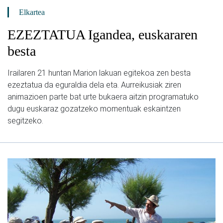
Elkartea
EZEZTATUA Igandea, euskararen
besta
Irailaren 21 huntan Marion lakuan egitekoa zen besta
ezeztatua da eguraldia dela eta. Aurreikusiak ziren
animazioen parte bat urte bukaera aitzin programatuko
dugu euskaraz gozatzeko momentuak eskaintzen
segitzeko.