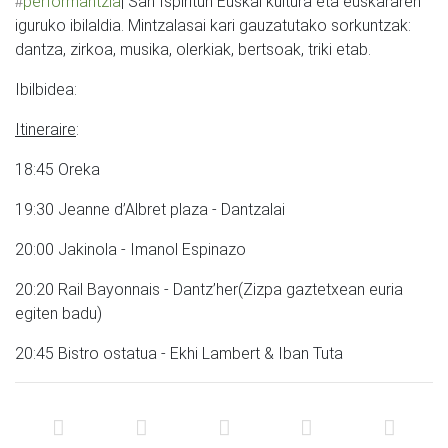
performantzia
| San Ispiritun Euskal kultura eta euskararen
#
iguruko ibilaldia. Mintzalasai kari gauzatutako sorkuntzak:
dantza, zirkoa, musika, olerkiak, bertsoak, triki etab.
Ibilbidea:
Itineraire
:
18:45 Oreka
19:30 Jeanne d’Albret plaza - Dantzalai
20:00 Jakinola - Imanol Espinazo
20:20 Rail Bayonnais - Dantz’her(Zizpa gaztetxean euria
egiten badu)
20:45 Bistro ostatua - Ekhi Lambert & Iban Tuta