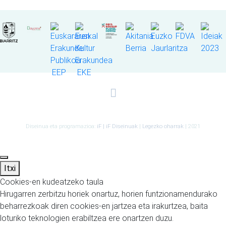
Diseinua eta programazioa:
iF | iF Diseinuak
|
Legezko oharrak
| 2021
Itxi
Cookies-en kudeatzeko taula
Hirugarren zerbitzu horiek onartuz, horien funtzionamendurako
beharrezkoak diren cookies-en jartzea eta irakurtzea, baita
loturiko teknologien erabiltzea ere onartzen duzu.