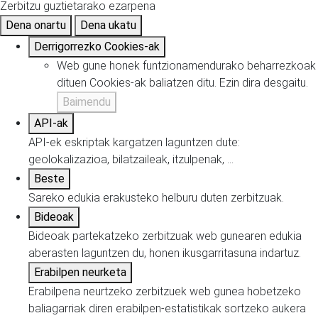
Zerbitzu guztietarako ezarpena
Dena onartu
Dena ukatu
Derrigorrezko Cookies-ak
Web gune honek funtzionamendurako beharrezkoak
dituen Cookies-ak baliatzen ditu. Ezin dira desgaitu.
Baimendu
API-ak
API-ek eskriptak kargatzen laguntzen dute:
geolokalizazioa, bilatzaileak, itzulpenak, ...
Beste
Sareko edukia erakusteko helburu duten zerbitzuak.
Bideoak
Bideoak partekatzeko zerbitzuak web gunearen edukia
aberasten laguntzen du, honen ikusgarritasuna indartuz.
Erabilpen neurketa
Erabilpena neurtzeko zerbitzuek web gunea hobetzeko
baliagarriak diren erabilpen-estatistikak sortzeko aukera