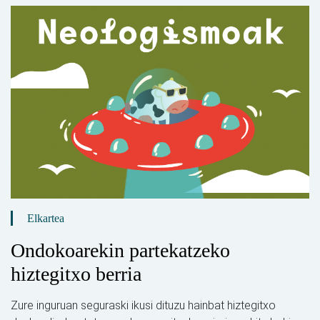
Elkartea
Ondokoarekin partekatzeko
hiztegitxo berria
Zure inguruan seguraski ikusi dituzu hainbat hiztegitxo