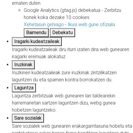
ematen duten.
Google Analytics (gtag.js)
debekatua
-
Zerbitzu
honek koka dezake 10 cookies.
Xehetasun gehiago
-
Ikusi web gune ofiziala
Baimendu
Debekatu
Iragarki kudeatzaileak
Iragarki kudeatzaileak diru iturri izaten dira web gunearen
iragarki eremuak alokatuz.
Iruzkinak
Iruzkinen kudeatzaileak zure iruzkinak zintzilikatzen
laguntzen du eta spamen kontra borrokatzen du.
Laguntza
Laguntza zerbitzuak web gunearen lan taldearekin
harremanetan sartzen laguntzen dizu, webg gunea
hobetzen laguntzeko.
Sare sozialak
Sare sozialek web gunearen erakargarritasuna hobetu eta