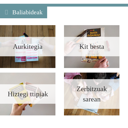
Baliabideak
Aurkitegia
Kit besta
Zerbitzuak
Hiztegi ttipiak
sarean